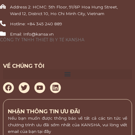
Address 2: HCMC: 5th Floor, 91/6P Hoa Hung Street,
Ward 12, District 10, Ho Chi Minh City, Vietnam
Hotline: +84 345 240 889
Email: Info@kansa.vn
CÔNG TY TNHH THIẾT BỊ Y TẾ KANSHA
F
T
a
w
c
i
e
t
VỀ CHÚNG TÔI
b
t
o
e
o
r
F
T
Y
L
k
-
a
w
o
i
f
c
i
u
n
e
t
t
k
b
t
u
e
NHẬN THÔNG TIN ƯU ĐÃI
o
e
b
d
Nếu bạn muốn được thông báo về tất cả các tin tức về
o
r
e
i
chương trình ưu đãi sớm nhất của KANSHA, vui lòng viết
k
n
email của bạn tại đây