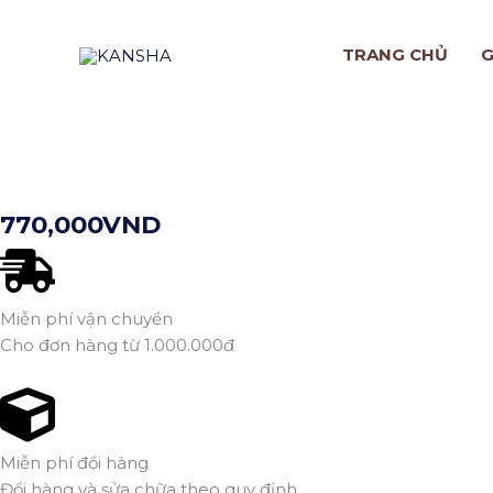
Nhảy
tới
TRANG CHỦ
G
nội
dung
770,000
VND
Miễn phí vận chuyển
Cho đơn hàng từ 1.000.000đ
Miễn phí đổi hàng
Đổi hàng và sửa chữa theo quy định