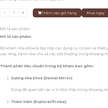
Cây
-
+
Thêm vào giỏ hàng
Mua ngay
Bóc
Tách
Nướu
Mô tả sản phẩm
MOLT
Mô tả sản phẩm:
FIG
số
Bộ khám nha khoa là tập hợp các dụng cụ cơ bản và thiết 
lượng
cao răng, bệnh nha chu và các bất thường trong khoang m
Thành phần tiêu chuẩn trong bộ khám bao gồm:
Gương nha khoa (Dental Mirror):
Dùng để quan sát các vị trí khó thấy trong khoang mi
Thám trâm (Explorer/Probe):