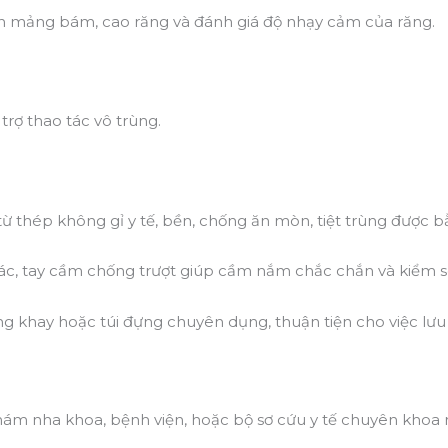
iện mảng bám, cao răng và đánh giá độ nhạy cảm của răng.
rợ thao tác vô trùng.
ừ thép không gỉ y tế, bền, chống ăn mòn, tiệt trùng được b
c, tay cầm chống trượt giúp cầm nắm chắc chắn và kiểm so
khay hoặc túi đựng chuyên dụng, thuận tiện cho việc lưu 
m nha khoa, bệnh viện, hoặc bộ sơ cứu y tế chuyên khoa 