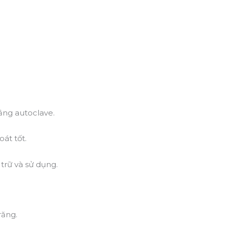
ằng autoclave.
át tốt.
trữ và sử dụng.
răng.