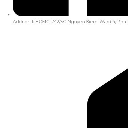
Address 1: HCMC: 742/5C Nguyen Kiem, Ward 4, Phu Nh