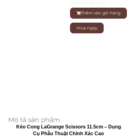
Bóc
Tách
Thêm vào giỏ hàng
Nướu
MOLT
Mua ngay
FIG
số
lượng
Mô tả sản phẩm
Kéo Cong LaGrange Scissors 11.5cm – Dụng
Cụ Phẫu Thuật Chính Xác Cao