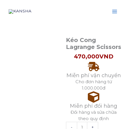
Scissors
Nhảy
số
tới
lượng
nội
dung
Kéo Cong
Lagrange Scissors
470,000
VND
Miễn phí vận chuyển
Cho đơn hàng từ
1.000.000đ
Miễn phí đổi hàng
Đổi hàng và sửa chữa
theo quy định
Cây
-
+