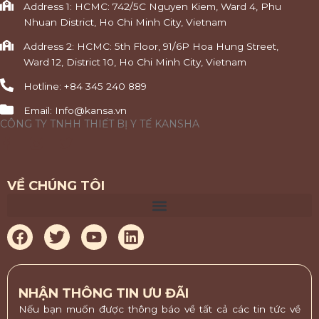
Address 1: HCMC: 742/5C Nguyen Kiem, Ward 4, Phu
Nhuan District, Ho Chi Minh City, Vietnam
Address 2: HCMC: 5th Floor, 91/6P Hoa Hung Street,
Ward 12, District 10, Ho Chi Minh City, Vietnam
Hotline: +84 345 240 889
Email: Info@kansa.vn
CÔNG TY TNHH THIẾT BỊ Y TẾ KANSHA
F
T
a
w
c
i
e
t
VỀ CHÚNG TÔI
b
t
o
e
o
r
F
T
Y
L
k
-
a
w
o
i
f
c
i
u
n
e
t
t
k
b
t
u
e
NHẬN THÔNG TIN ƯU ĐÃI
o
e
b
d
Nếu bạn muốn được thông báo về tất cả các tin tức về