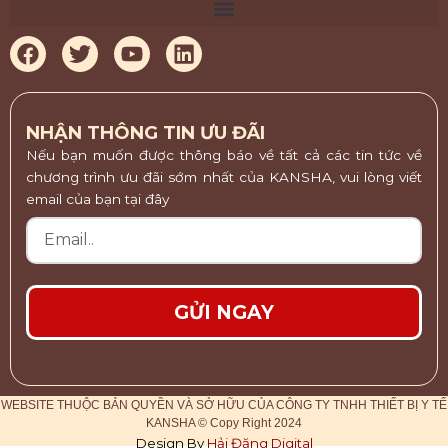
o
e
o
r
F
T
Y
L
k
-
a
w
o
i
f
c
i
u
n
e
t
t
k
b
t
u
e
NHẬN THÔNG TIN ƯU ĐÃI
o
e
b
d
Nếu bạn muốn được thông báo về tất cả các tin tức về
o
r
e
i
chương trình ưu đãi sớm nhất của KANSHA, vui lòng viết
k
n
email của bạn tại đây
Email
GỬI NGAY
WEBSITE THUỘC BẢN QUYỀN VÀ SỞ HỮU CỦA CÔNG TY TNHH THIẾT BỊ Y TẾ
KANSHA © Copy Right 2024
Design By
Hải Đặng Digital