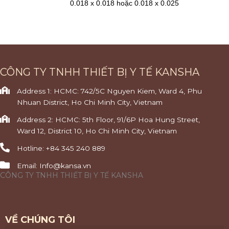
0.018 x 0.018 hoặc 0.018 x 0.025
CÔNG TY TNHH THIẾT BỊ Y TẾ KANSHA
Address 1: HCMC: 742/5C Nguyen Kiem, Ward 4, Phu
Nhuan District, Ho Chi Minh City, Vietnam
Address 2: HCMC: 5th Floor, 91/6P Hoa Hung Street,
Ward 12, District 10, Ho Chi Minh City, Vietnam
Hotline: +84 345 240 889
Email: Info@kansa.vn
CÔNG TY TNHH THIẾT BỊ Y TẾ KANSHA
F
T
a
w
c
i
e
t
VỀ CHÚNG TÔI
b
t