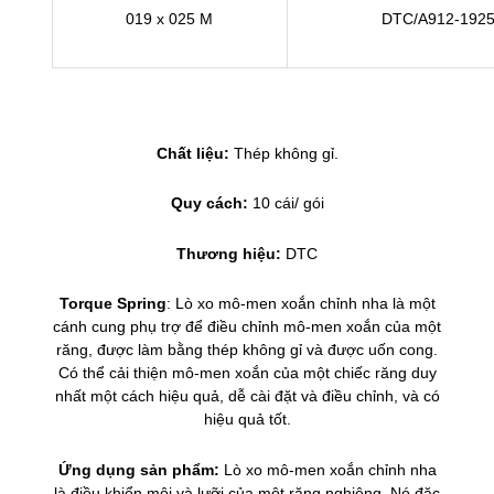
019 x 025 M
DTC/A912-192
Chất liệu:
Thép không gỉ.
Quy cách:
10 cái/ gói
Thương hiệu:
DTC
Torque Spring
: Lò xo mô-men xoắn chỉnh nha là một
cánh cung phụ trợ để điều chỉnh mô-men xoắn của một
răng, được làm bằng thép không gỉ và được uốn cong.
Có thể cải thiện mô-men xoắn của một chiếc răng duy
nhất một cách hiệu quả, dễ cài đặt và điều chỉnh, và có
hiệu quả tốt.
Ứng dụng sản phẩm:
Lò xo mô-men xoắn chỉnh nha
là điều khiển môi và lưỡi của một răng nghiêng. Nó đặc