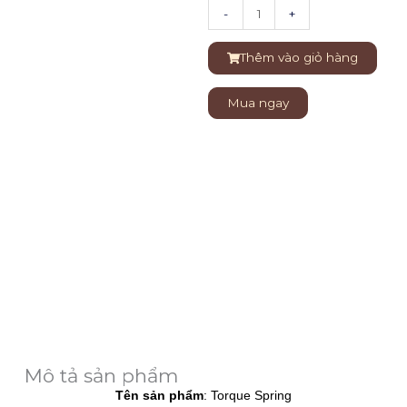
Kéo
-
+
thẳng
Goldman
Thêm vào giỏ hàng
Fox
Scissors
Mua ngay
số
lượng
Mô tả sản phẩm
Tên sản phẩm
: Torque Spring